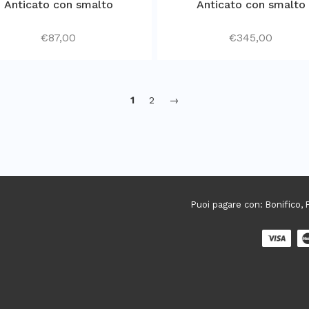
Anticato con smalto
Anticato con smalto
€
87,00
€
345,00
1
2
→
Puoi pagare con: Bonifico, P