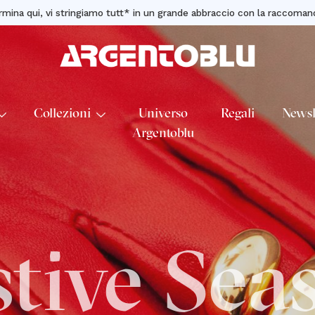
mina qui, vi stringiamo tutt* in un grande abbraccio con la raccom
Collezioni
Universo
Regali
Newsl
Argentoblu
stive Sea