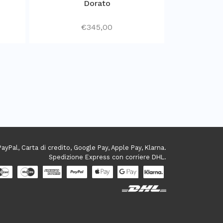
Dorato
€
345,00
ayPal, Carta di credito, Google Pay, Apple Pay, Klarna.
Spedizione Express con corriere DHL.