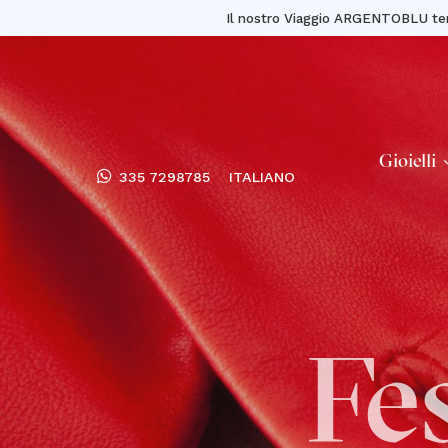
Il nostro Viaggio ARGENTOBLU ter
Gioielli
335 7298785
ITALIANO
Fe