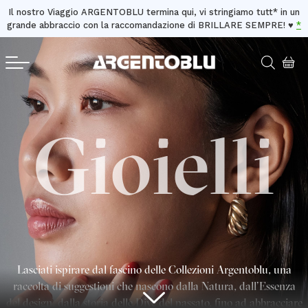
Il nostro Viaggio ARGENTOBLU termina qui, vi stringiamo tutt* in un
grande abbraccio con la raccomandazione di BRILLARE SEMPRE! ♥️
*
Gioielli
Lasciati ispirare dal fascino delle Collezioni Argentoblu, una
raccolta di suggestioni che nascono dalla Natura, dall’Essenza
del design, dalla storia delle Dive del passato, fino ad abbracciare