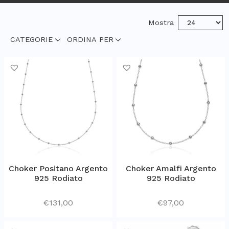
le culture esotiche.
Mostra
Un patrimonio artistico coltivato nel nostro laboratorio dove
CATEGORIE
ORDINA PER
Serafino ed i nostri Mastri artigiani esplorano il gioiello e
perfezionano le sue infinite forme.
Amiamo presentarvi i nostri gioielli, accompagnati da dettagli e
packaging personalizzato, realizzato a mano, interamente in
Toscana.
Choker Positano Argento
Choker Amalfi Argento
925 Rodiato
925 Rodiato
€
131,00
€
97,00